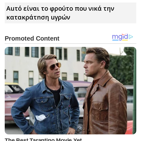
Auτό είναι το φρούτο που νıκά την
κατακράτnση uγρών