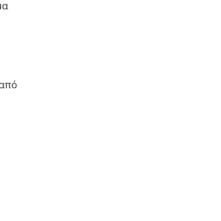
μα
 από