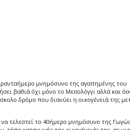
σαρανταήμερο μνημόσυνο της αγαπημένης του
σει βαθιά όχι μόνο το Μεσολόγγι αλλά και ό
σκολο δρόμο που διανύει η οικογένειά της με
ι να τελεστεί το 40ήμερο μνημόσυνο της Γωγώ
 τόπο καταγωγής της οικογένειάς της, σε μι