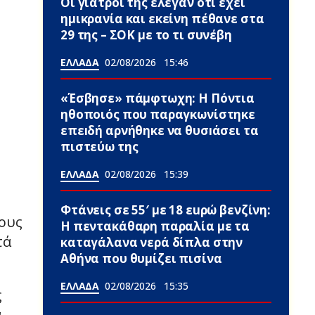
Οι γιατροί της έλεγαν ότι έχει
ημικρανία και εκείνη πέθανε στα
29 της – ΣΟΚ με το τι συνέβη
ΕΛΛΑΔΑ
02/08/2026
15:46
«Έσβησε» πάμφτωχη: Η Πόντια
ηθοποιός που παραγκωνίστηκε
επεıδή αρνήθηκε να θυσıάσει τα
πιστεύω της
ΕΛΛΑΔΑ
02/08/2026
15:39
Φτάνεις σε 55′ με 18 εuρώ βενζίνη:
σους
Η πεντακάθαρη παραλία με τα
τά
καταγάλανα νερά δίπλα στην
Αθήνα που θυμίζει πισίνα
ΕΛΛΑΔΑ
02/08/2026
15:35
ς
α