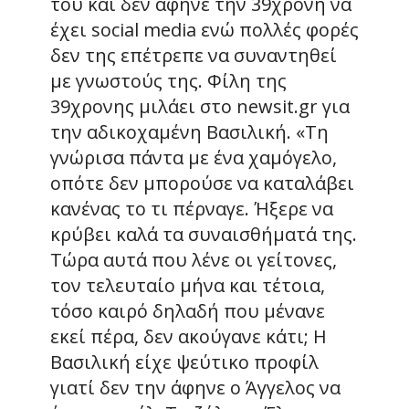
του και δεν άφηνε την 39χρονη να
έχει social media ενώ πολλές φορές
δεν της επέτρεπε να συναντηθεί
με γνωστούς της. Φίλη της
39χρονης μιλάει στο newsit.gr για
την αδικοχαμένη Βασιλική. «Τη
γνώρισα πάντα με ένα χαμόγελο,
οπότε δεν μπορούσε να καταλάβει
κανένας το τι πέρναγε. Ήξερε να
κρύβει καλά τα συναισθήματά της.
Τώρα αυτά που λένε οι γείτονες,
τον τελευταίο μήνα και τέτοια,
τόσο καιρό δηλαδή που μένανε
εκεί πέρα, δεν ακούγανε κάτι; Η
Βασιλική είχε ψεύτικο προφίλ
γιατί δεν την άφηνε ο Άγγελος να