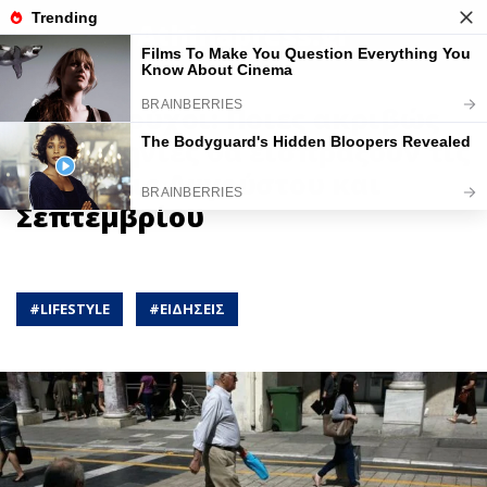
Athinapress.gr
Συνταξιούχοι: Ποιες ακριβώς
ημερομηνίες θα εισπράξουν τις
συντάξεις Αυγούστου και
Σεπτεμβρίου
#
LIFESTYLE
#
ΕΙΔΗΣΕΙΣ