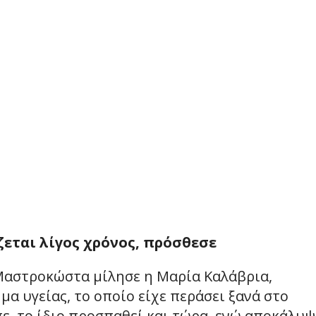
άζεται λίγος χρόνος, πρόσθεσε
 Μαστροκώστα μίλησε η Μαρία Καλάβρια,
α υγείας, το οποίο είχε περάσει ξανά στο
πε, το ίδιο προσπαθεί και τώρα, ενώ αποκάλυψ