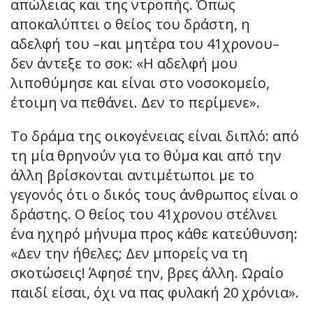
απώλειας και της ντροπής. Όπως
αποκαλύπτει ο θείος του δράστη, η
αδελφή του –και μητέρα του 41χρονου–
δεν άντεξε το σοκ: «Η αδελφή μου
λιποθύμησε και είναι στο νοσοκομείο,
έτοιμη να πεθάνει. Δεν το περίμενε».
Το δράμα της οικογένειας είναι διπλό: από
τη μία θρηνούν για το θύμα και από την
άλλη βρίσκονται αντιμέτωποι με το
γεγονός ότι ο δικός τους άνθρωπος είναι ο
δράστης. Ο θείος του 41χρονου στέλνει
ένα ηχηρό μήνυμα προς κάθε κατεύθυνση:
«Δεν την ήθελες; Δεν μπορείς να τη
σκοτώσεις! Άφησέ την, βρες άλλη. Ωραίο
παιδί είσαι, όχι να πας φυλακή 20 χρόνια».