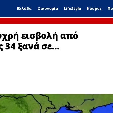
Ελλάδα
Οικονομία
LifeStyle
Κόσμος
Πο
υχρή εισβολή από
ς 34 ξανά σε…