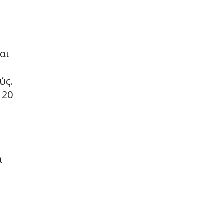
αι
ύς.
 20
α