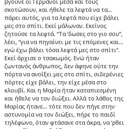
βγούνε οι Γερμανοί μέσα και τους
σκοτώσουν, και ήθελε τα λεφτά να τα…
πάρει αυτός, για τα λεφτά που είχε βάλει
μες στο σπίτι. Εκεί μάλωναν. Εκείνος
ζητούσε τα λεφτά. “Τα ‘δωσες στο γιο σου”,
λέει, “για να πηγαίνει με τις επόμενες και…
εγώ έχω βάλει τόσα λεφτά μες στο σπίτι”.
Εκεί άρχισε ο τσακωμός. Ενώ ήταν
ζωντανός άνθρωπος, δεν άφηνε ούτε την
πόρτα να ανοίξει μες στο σπίτι, σιδερένιες
πόρτες είχε βάλει, την είχε μέσα στο
κλουβί. Και η Μαρία ήταν καταπιεσμένη
και ήθελε να τον διώξει. Αλλά το λάθος της
Μαρίας ήτανε… τότε που δεν πήγε στην
αστυνομία να τον διώξει, πήρε το παιδί
τηλέφωνο, όταν φτάσανε στα άκρα, να ‘ρθει